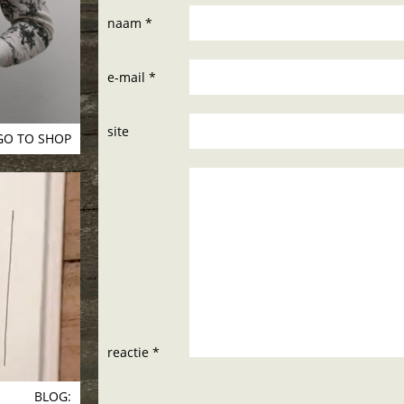
naam *
e-mail *
site
GO TO SHOP
reactie *
BLOG: