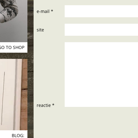
e-mail *
site
GO TO SHOP
reactie *
BLOG: