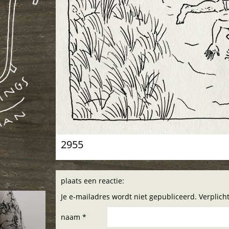
2955
plaats een reactie:
Je e-mailadres wordt niet gepubliceerd. Verplic
naam *