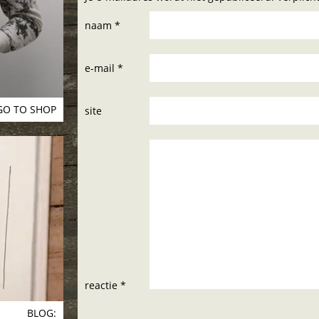
naam *
e-mail *
GO TO SHOP
site
reactie *
BLOG: