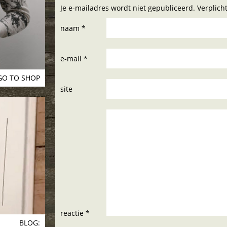
Je e-mailadres wordt niet gepubliceerd. Verplic
naam *
e-mail *
GO TO SHOP
site
reactie *
BLOG: