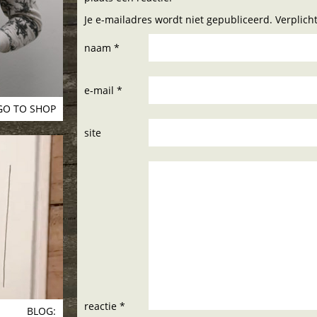
Je e-mailadres wordt niet gepubliceerd. Verplic
naam *
e-mail *
GO TO SHOP
site
reactie *
BLOG: