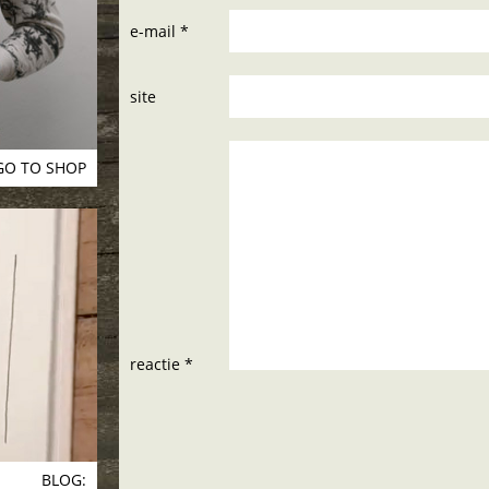
e-mail *
site
GO TO SHOP
reactie *
BLOG: