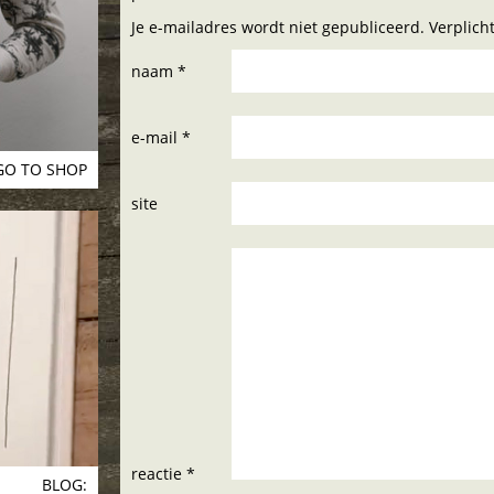
Je e-mailadres wordt niet gepubliceerd. Verplic
naam *
e-mail *
GO TO SHOP
site
reactie *
BLOG: