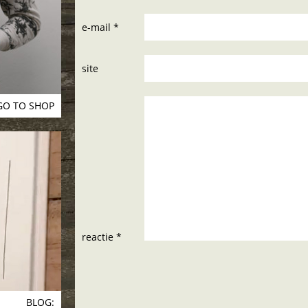
e-mail *
site
GO TO SHOP
reactie *
BLOG: