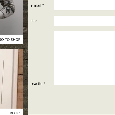
e-mail *
site
GO TO SHOP
reactie *
BLOG: