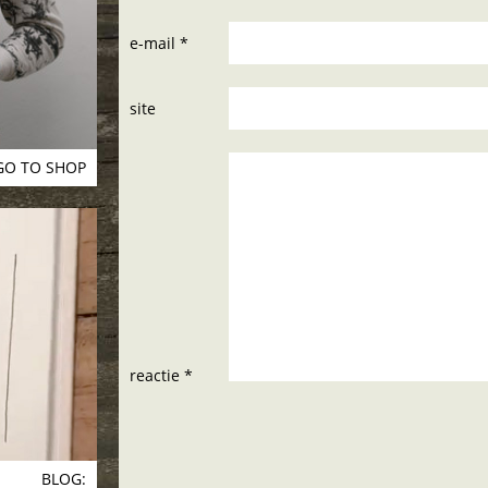
e-mail *
site
GO TO SHOP
reactie *
BLOG: