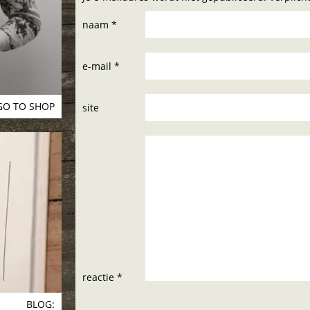
naam *
e-mail *
GO TO SHOP
site
reactie *
BLOG: