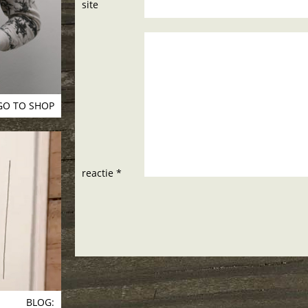
site
GO TO SHOP
reactie *
BLOG: