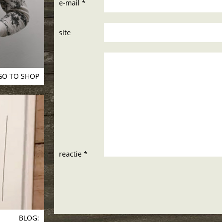
e-mail *
site
GO TO SHOP
reactie *
BLOG: