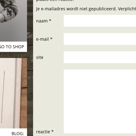
Je e-mailadres wordt niet gepubliceerd. Verplic
naam *
e-mail *
GO TO SHOP
site
reactie *
BLOG: