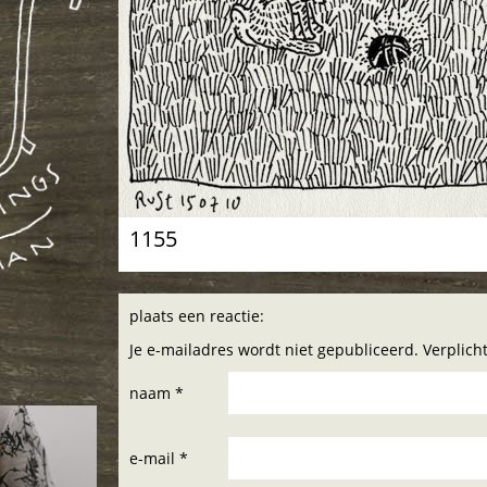
1155
plaats een reactie:
Je e-mailadres wordt niet gepubliceerd. Verplic
naam *
e-mail *