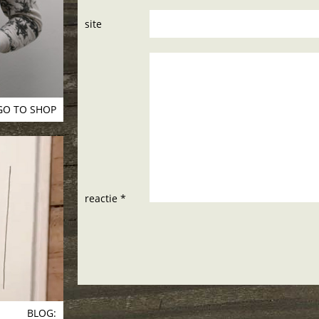
site
GO TO SHOP
reactie *
BLOG: